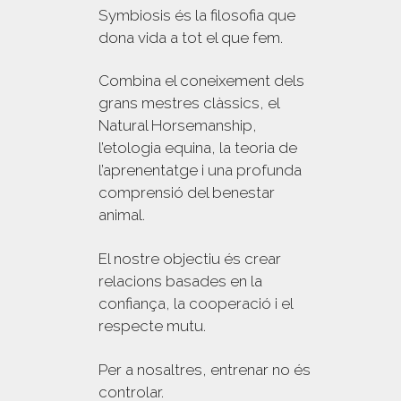
Symbiosis és la filosofia que
dona vida a tot el que fem.
Combina el coneixement dels
grans mestres clàssics, el
Natural Horsemanship,
l’etologia equina, la teoria de
l’aprenentatge i una profunda
comprensió del benestar
animal.
El nostre objectiu és crear
relacions basades en la
confiança, la cooperació i el
respecte mutu.
Per a nosaltres, entrenar no és
controlar.