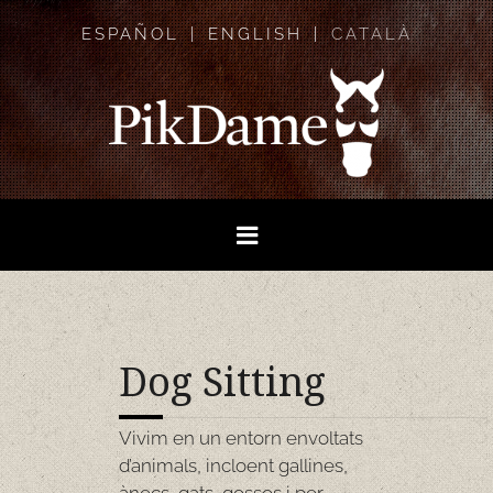
ESPAÑOL
ENGLISH
CATALÀ
Dog Sitting
Vivim en un entorn envoltats
d’animals, incloent gallines,