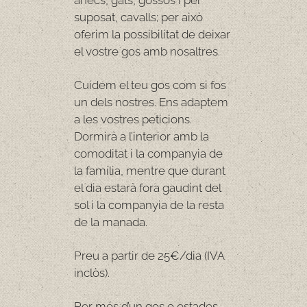
ànecs, gats, gossos i per
suposat, cavalls; per això
oferim la possibilitat de deixar
el vostre gos amb nosaltres.
Cuidem el teu gos com si fos
un dels nostres. Ens adaptem
a les vostres peticions.
Dormirà a l’interior amb la
comoditat i la companyia de
la família, mentre que durant
el dia estarà fora gaudint del
sol i la companyia de la resta
de la manada.
Preu a partir de 25€/dia (IVA
inclòs).
Per més d’un gos o estades